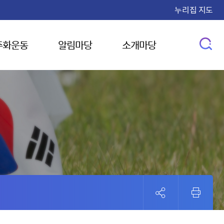
누리집 지도
주화운동
알림마당
소개마당