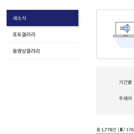
새소식
포토갤러리
동영상갤러리
기간별
주제어
총
1,778
건 [
8
/ 17