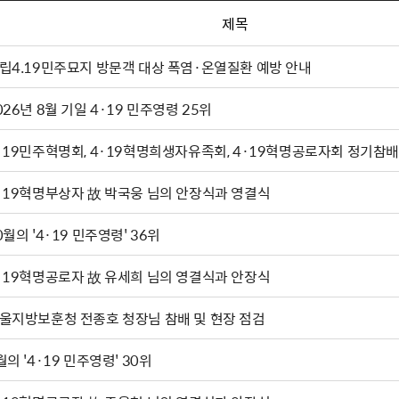
제목
립4.19민주묘지 방문객 대상 폭염·온열질환 예방 안내
026년 8월 기일 4·19 민주영령 25위
·19민주혁명회, 4·19혁명희생자유족회, 4·19혁명공로자회 정기참배
·19혁명부상자 故 박국웅 님의 안장식과 영결식
0월의 '4·19 민주영령' 36위
·19혁명공로자 故 유세희 님의 영결식과 안장식
울지방보훈청 전종호 청장님 참배 및 현장 점검
월의 '4·19 민주영령' 30위