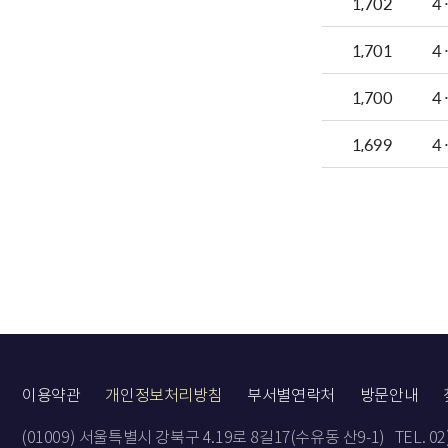
1,702
4
1,701
4
1,700
4
1,699
4
이용약관
개인정보처리방침
부서별연락처
방문안내
(01009) 서울특별시 강북구 4.19로 8길17(수유동 산9-1)
TEL. 0