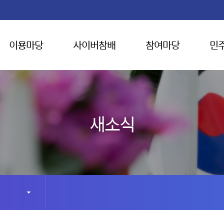
이용마당
사이버참배
참여마당
민
새소식