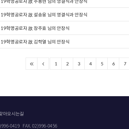
·19혁명공로자 故 주용현 님의 영결식과 안장식
·19혁명공로자 故 설송웅 님의 영결식과 안장식
·19혁명공로자 故 장주효 님의 안장식
·19혁명공로자 故 김학열 님의 안장식
1
2
3
4
5
6
7
찾아오시는길
2)996-0419
FAX. 02)996-0456