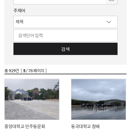
주제어
검색
총
929
건 [
5
/ 78 페이지 ]
중앙대학교 민주동문회
동국대학교 참배