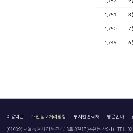
1,752
9
1,751
8
1,750
7
1,749
6
이용약관
개인정보처리방침
부서별연락처
방문안내
(01009) 서울특별시 강북구 4.19로 8길17(수유동 산9-1)
TEL. 0