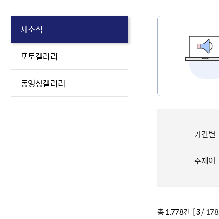
새소식
포토갤러리
동영상갤러리
기간별
주제어
총
1,778
건 [
3
/ 17