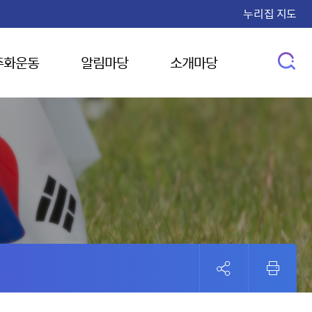
누리집 지도
주화운동
알림마당
소개마당