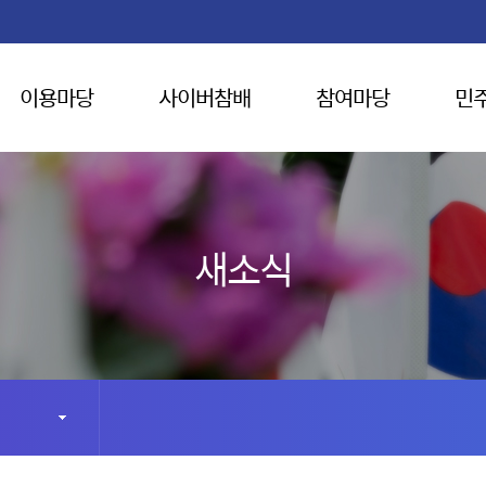
이용마당
사이버참배
참여마당
민
새소식