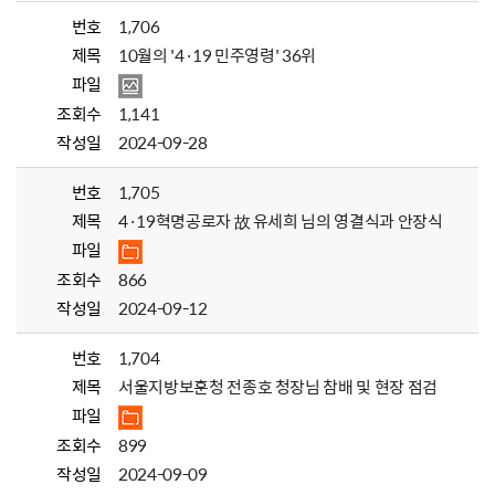
번호
1,706
제목
10월의 '4·19 민주영령' 36위
파일
조회수
1,141
작성일
2024-09-28
번호
1,705
제목
4·19혁명공로자 故 유세희 님의 영결식과 안장식
파일
조회수
866
작성일
2024-09-12
번호
1,704
제목
서울지방보훈청 전종호 청장님 참배 및 현장 점검
파일
조회수
899
작성일
2024-09-09