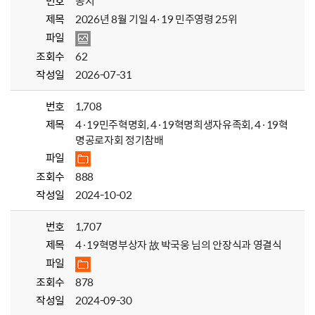
번호
공지
제목
2026년 8월 기일 4·19 민주영령 25위
파일
조회수
62
작성일
2026-07-31
번호
1,708
제목
4·19민주혁명회, 4·19혁명희생자유족회, 4·19혁
명공로자회 정기참배
파일
조회수
888
작성일
2024-10-02
번호
1,707
제목
4·19혁명부상자 故 박국웅 님의 안장식과 영결식
파일
조회수
878
작성일
2024-09-30