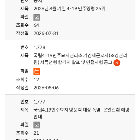
번호
공지
제목
2026년 8월 기일 4·19 민주영령 25위
파일
조회수
64
작성일
2026-07-31
번호
1,778
제목
국립4·19민주묘지관리소 기간제근로자(조경관리
원) 서류전형 합격자 발표 및 면접시험 공고
파일
조회수
12
작성일
2026-08-06
번호
1,777
제목
국립4.19민주묘지 방문객 대상 폭염·온열질환 예방
안내
파일
조회수
21