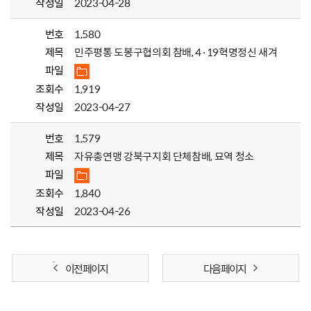
작성일
2023-04-28
번호
1,580
제목
민주평통 도봉구협의회 참배, 4·19혁명정신 새겨
파일
조회수
1,919
작성일
2023-04-27
번호
1,579
제목
자유총연맹 강북구지회 단체참배, 묘역 청소
파일
조회수
1,840
작성일
2023-04-26
이전 페이지
다음 페이지