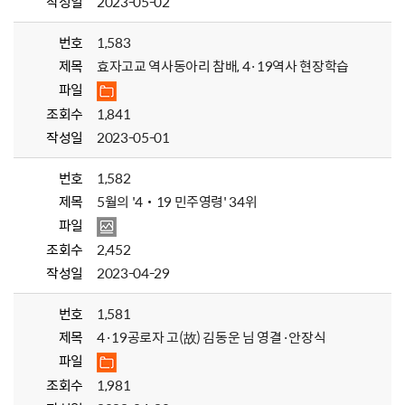
작성일
2023-05-02
번호
1,583
제목
효자고교 역사동아리 참배, 4·19역사 현장학습
파일
조회수
1,841
작성일
2023-05-01
번호
1,582
제목
5월의 '4‧19 민주영령' 34위
파일
조회수
2,452
작성일
2023-04-29
번호
1,581
제목
4·19공로자 고(故) 김동운 님 영결·안장식
파일
조회수
1,981