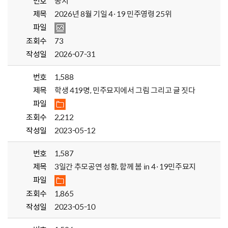
번호
공지
제목
2026년 8월 기일 4·19 민주영령 25위
파일
조회수
73
작성일
2026-07-31
번호
1,588
제목
학생 419명, 민주묘지에서 그림 그리고 글 짓다
파일
조회수
2,212
작성일
2023-05-12
번호
1,587
제목
3일간 추모공연 성황, 함께 봄 in 4·19민주묘지
파일
조회수
1,865
작성일
2023-05-10