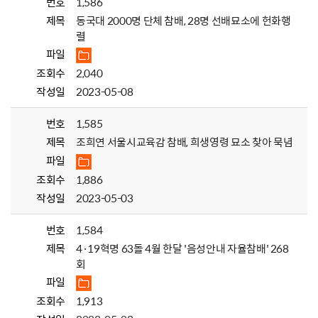
번호
1,586
제목
동국대 2000명 단체 참배, 28명 선배묘소에 헌화행
렬
파일
조회수
2,040
작성일
2023-05-08
번호
1,585
제목
조희연 서울시교육감 참배, 희생영령 묘소 찾아 묵념
파일
조회수
1,886
작성일
2023-05-03
번호
1,584
제목
4·19혁명 63돌 4월 한달 '음성안내 자율참배' 268
회
파일
조회수
1,913