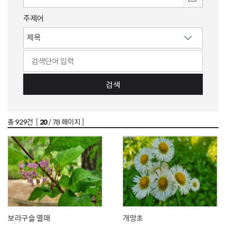
주제어
검색
총
929
건 [
20
/ 78 페이지 ]
보라구슬 열매
개망초