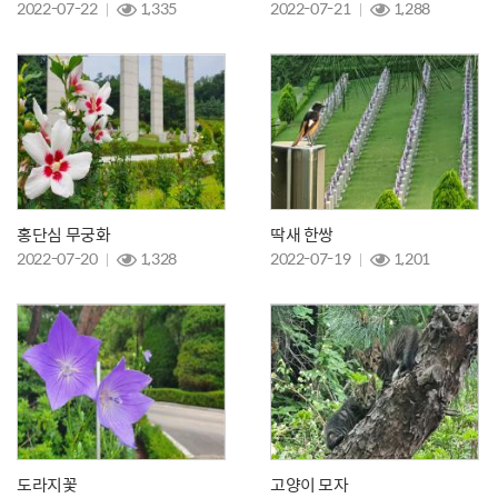
2022-07-22
1,335
2022-07-21
1,288
홍단심 무궁화
딱새 한쌍
2022-07-20
1,328
2022-07-19
1,201
도라지꽃
고양이 모자