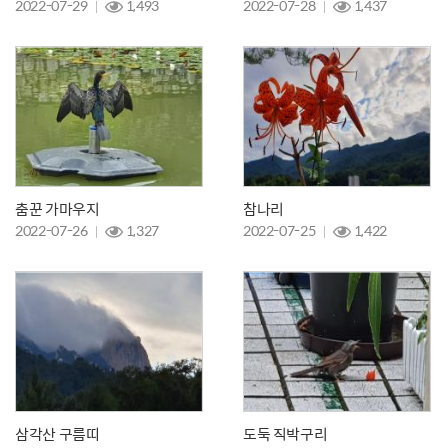
2022-07-29
1,493
2022-07-28
1,437
춤꾼 가마우지
참나리
2022-07-26
1,327
2022-07-25
1,422
삼각산 구름띠
도둑 직박구리