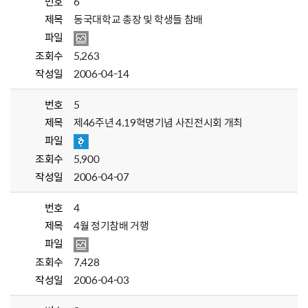
번호
6
제목
동국대학교 총장 및 학생들 참배
파일
조회수
5,263
작성일
2006-04-14
번호
5
제목
제46주년 4.19혁명기념 사진전시회 개최
파일
조회수
5,900
작성일
2006-04-07
번호
4
제목
4월 정기참배 거행
파일
조회수
7,428
작성일
2006-04-03