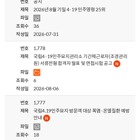
번호
공지
제목
2026년 8월 기일 4·19 민주영령 25위
파일
조회수
36
작성일
2026-07-31
번호
1,778
제목
국립4·19민주묘지관리소 기간제근로자(조경관리
원) 서류전형 합격자 발표 및 면접시험 공고
파일
조회수
6
작성일
2026-08-06
번호
1,777
제목
국립4.19민주묘지 방문객 대상 폭염·온열질환 예방
안내
파일
조회수
18