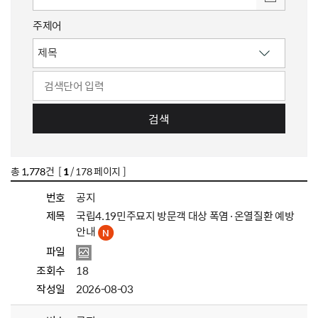
주제어
검색
총
1,778
건 [
1
/ 178 페이지 ]
번호
공지
제목
국립4.19민주묘지 방문객 대상 폭염·온열질환 예방
안내
파일
조회수
18
작성일
2026-08-03