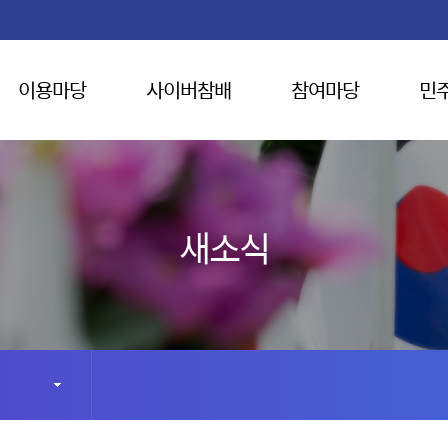
이용마당
사이버참배
참여마당
민
새소식