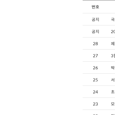
번호
공지
국
공지
2
28
제
27
3
26
박
25
서
24
초
23
모