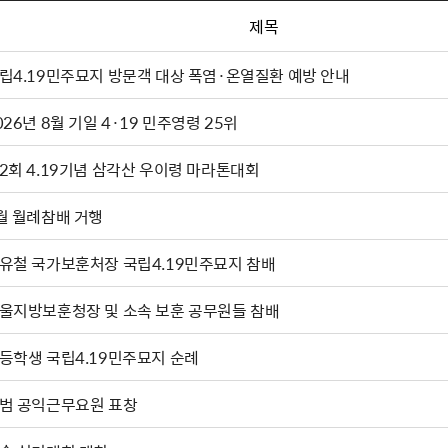
제목
립4.19민주묘지 방문객 대상 폭염·온열질환 예방 안내
026년 8월 기일 4·19 민주영령 25위
2회 4.19기념 삼각산 우이령 마라톤대회
월 월례참배 거행
유철 국가보훈처장 국립4.19민주묘지 참배
울지방보훈청장 및 소속 보훈 공무원들 참배
등학생 국립4.19민주묘지 순례
범 공익근무요원 표창