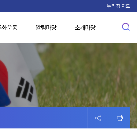
누리집 지도
주화운동
알림마당
소개마당