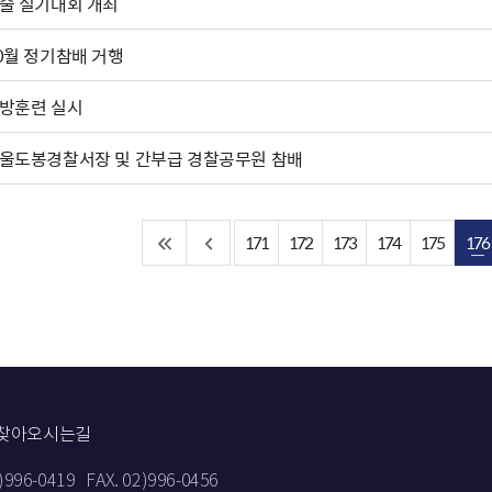
술 실기대회 개최
0월 정기참배 거행
방훈련 실시
울도봉경찰서장 및 간부급 경찰공무원 참배
171
172
173
174
175
176
찾아오시는길
2)996-0419
FAX. 02)996-0456