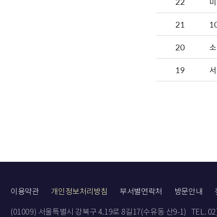
22
미
21
1
20
소
19
서
이용약관
개인정보처리방침
부서별연락처
방문안내
(01009) 서울특별시 강북구 4.19로 8길17(수유동 산9-1)
TEL. 0