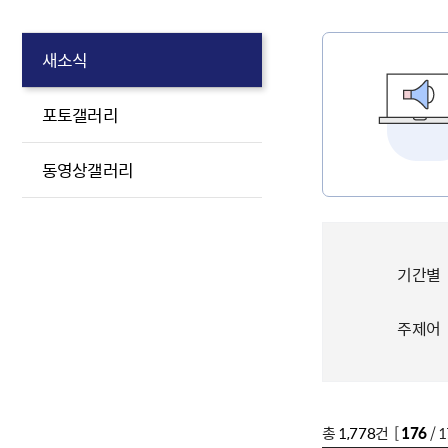
새소식
포토갤러리
동영상갤러리
기간별
주제어
총
1,778
건 [
176
/ 