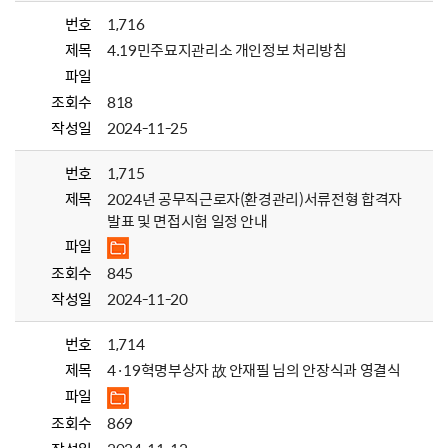
번호
1,716
제목
4.19민주묘지관리소 개인정보 처리방침
파일
조회수
818
작성일
2024-11-25
번호
1,715
제목
2024년 공무직근로자(환경관리)서류전형 합격자
발표 및 면접시험 일정 안내
파일
조회수
845
작성일
2024-11-20
번호
1,714
제목
4·19혁명부상자 故 안재필 님의 안장식과 영결식
파일
조회수
869