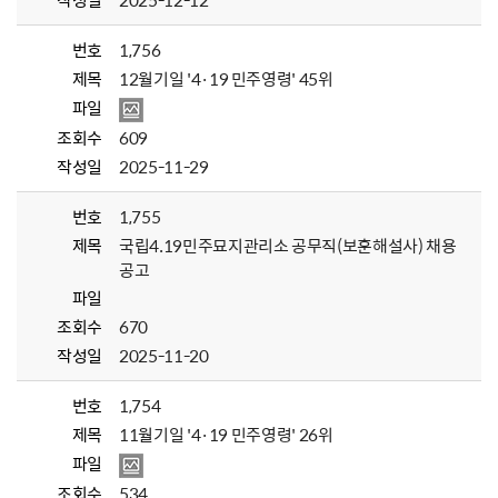
작성일
2025-12-12
번호
1,756
제목
12월기일 '4·19 민주영령' 45위
파일
조회수
609
작성일
2025-11-29
번호
1,755
제목
국립4.19민주묘지관리소 공무직(보훈해설사) 채용
공고
파일
조회수
670
작성일
2025-11-20
번호
1,754
제목
11월기일 '4·19 민주영령' 26위
파일
조회수
534