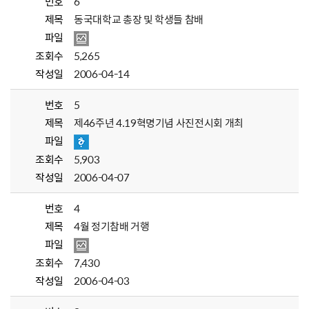
번호
6
제목
동국대학교 총장 및 학생들 참배
파일
조회수
5,265
작성일
2006-04-14
번호
5
제목
제46주년 4.19혁명기념 사진전시회 개최
파일
조회수
5,903
작성일
2006-04-07
번호
4
제목
4월 정기참배 거행
파일
조회수
7,430
작성일
2006-04-03