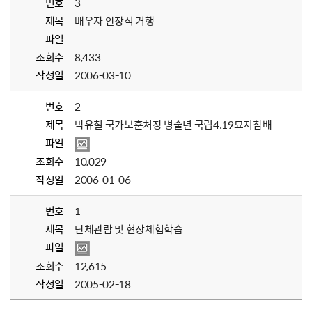
번호
3
제목
배우자 안장식 거행
파일
조회수
8,433
작성일
2006-03-10
번호
2
제목
박유철 국가보훈처장 병술년 국립4.19묘지참배
파일
조회수
10,029
작성일
2006-01-06
번호
1
제목
단체관람 및 현장체험학습
파일
조회수
12,615
작성일
2005-02-18