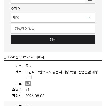
주제어
검색
총
1,778
건 [
178
/ 178 페이지 ]
번호
공지
제목
국립4.19민주묘지 방문객 대상 폭염·온열질환 예방
안내
파일
조회수
51
작성일
2026-08-03