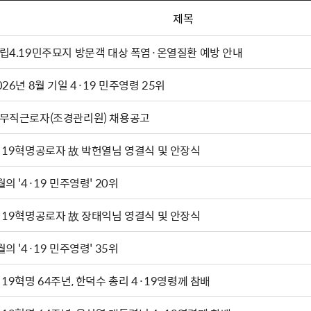
제목
립4.19민주묘지 방문객 대상 폭염·온열질환 예방 안내
026년 8월 기일 4·19 민주영령 25위
무직근로자(조경관리원) 채용공고
·19혁명공로자 故 박헌열님 영결식 및 안장식
월의 '4·19 민주영령' 20위
·19혁명공로자 故 장태익님 영결식 및 안장식
월의 '4·19 민주영령' 35위
·19혁명 64주년, 한덕수 총리 4·19영령께 참배