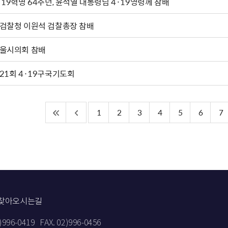
·19혁명 64주년, 윤석열 대통령님 4·19영령께 참배
검찰청 이원석 검찰총장 참배
울시의회 참배
21회 4·19구국기도회
1
2
3
4
5
6
7
찾아오시는길
2)996-0419
FAX. 02)996-0456