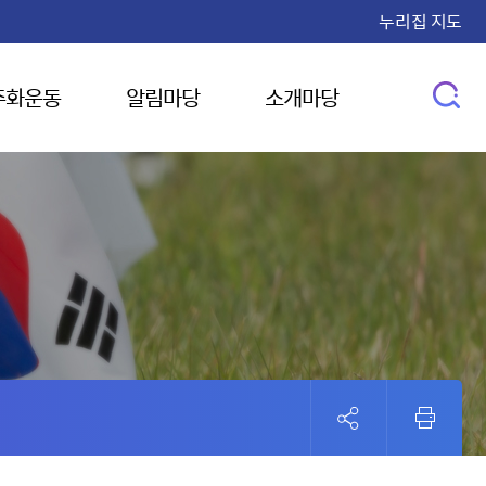
누리집 지도
주화운동
알림마당
소개마당