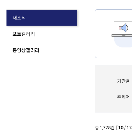
새소식
포토갤러리
동영상갤러리
기간별
주제어
총
1,778
건 [
10
/ 1