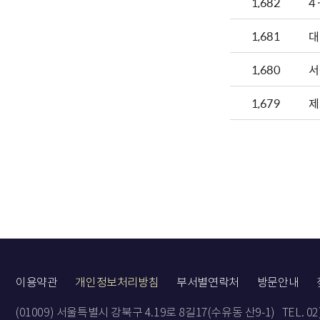
1,682
4
1,681
대
1,680
서
1,679
제
이용약관
개인정보처리방침
부서별연락처
방문안내
(01009) 서울특별시 강북구 4.19로 8길17(수유동 산9-1)
TEL. 0