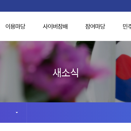
이용마당
사이버참배
참여마당
민
새소식