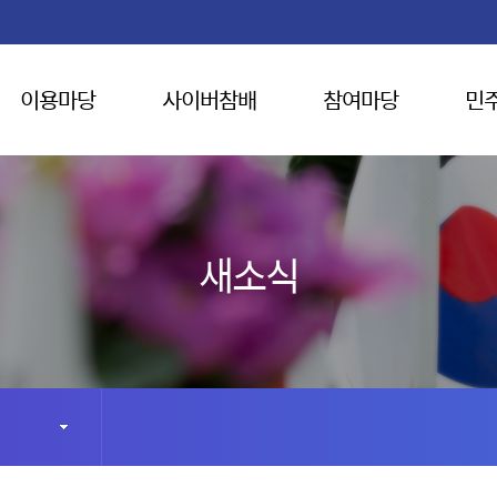
이용마당
사이버참배
참여마당
민
새소식