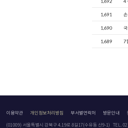
1,692
4
1,691
손
1,690
국
1,689
7
이용약관
개인정보처리방침
부서별연락처
방문안내
(01009) 서울특별시 강북구 4.19로 8길17(수유동 산9-1)
TEL. 0