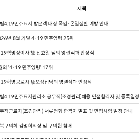
제목
립4.19민주묘지 방문객 대상 폭염·온열질환 예방 안내
026년 8월 기일 4·19 민주영령 25위
·19혁명상이자 故 전효일 님의 영결식과 안장식
월의 '4·19 민주영령' 17위
·19혁명공로자 故오성섭님의 영결식과 안장식
립4.19민주묘지관리소 공무직(조경관리)채용 면접합격자 및 등록일정
무직근로자(조경관리) 서류전형 합격자 발표 및 면접시험 일정 안내
북구의회 김명희의장 및 구의원 참배