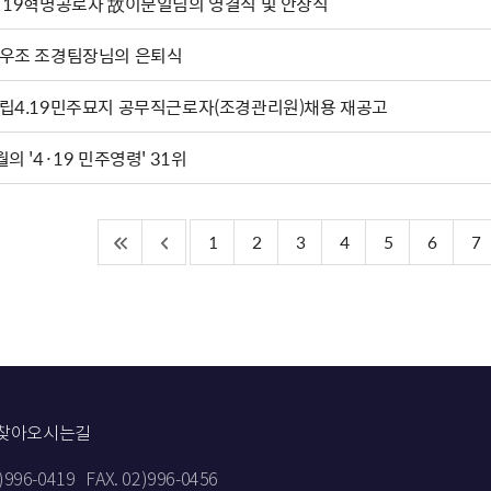
·19혁명공로자 故이문일님의 영결식 및 안장식
우조 조경팀장님의 은퇴식
립4.19민주묘지 공무직근로자(조경관리원)채용 재공고
월의 '4·19 민주영령' 31위
1
2
3
4
5
6
7
찾아오시는길
2)996-0419
FAX. 02)996-0456