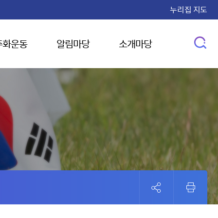
누리집 지도
주화운동
알림마당
소개마당