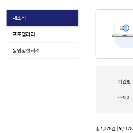
새소식
포토갤러리
동영상갤러리
기간별
주제어
총
1,778
건 [
9
/ 17