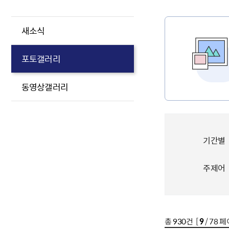
새소식
포토갤러리
동영상갤러리
기간별
주제어
총
930
건 [
9
/ 78 페