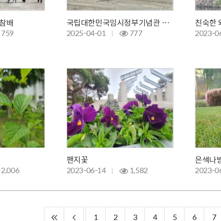
 참배
국립대한민국임시정부기념관 단체 참배
친숙한 
759
2025-04-01
777
2023-0
팬지꽃
은색나
2,006
2023-06-14
1,582
2023-0
1
2
3
4
5
6
7