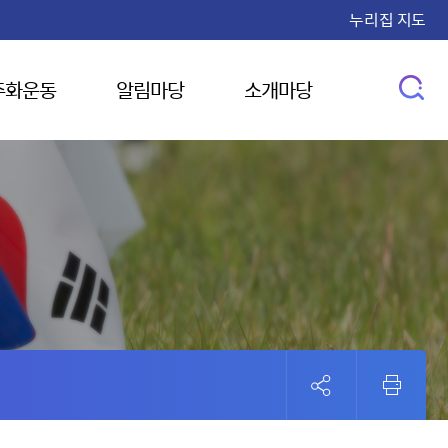
누리집 지도
주화운동
알림마당
소개마당