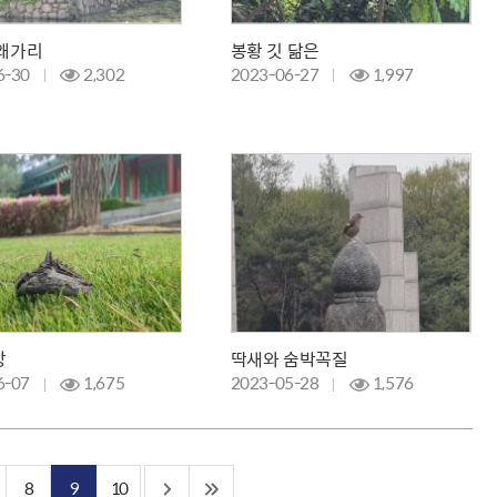
왜가리
봉황 깃 닮은
6-30
2,302
2023-06-27
1,997
방
딱새와 숨박꼭질
6-07
1,675
2023-05-28
1,576
8
9
10