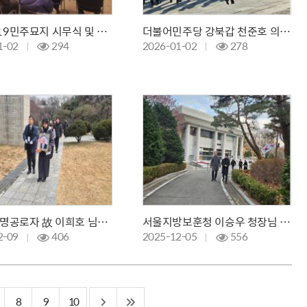
국립4·19민주묘지 시무식 및 신년 직원 단체 참배
더불어민주당 강북갑 천준호 의원 신년 참배
1-02
294
2026-01-02
278
4·19혁명공로자 故 이희호 님의 안장식
서울지방보훈청 이승우 청장님 현장 점검
2-09
406
2025-12-05
556
8
9
10