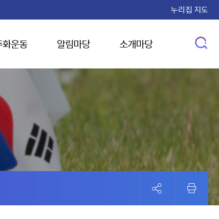
누리집 지도
주화운동
알림마당
소개마당