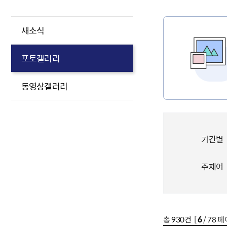
새소식
포토갤러리
동영상갤러리
기간별
주제어
총
930
건 [
6
/ 78 페