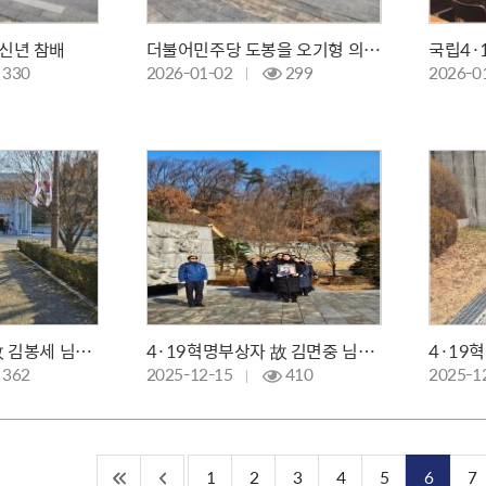
신년 참배
더불어민주당 도봉을 오기형 의원 신년 참배
330
2026-01-02
299
2026-0
4·19혁명공로자 故 김봉세 님의 안장식
4·19혁명부상자 故 김면중 님의 영결식과 안장식
362
2025-12-15
410
2025-1
1
2
3
4
5
6
7