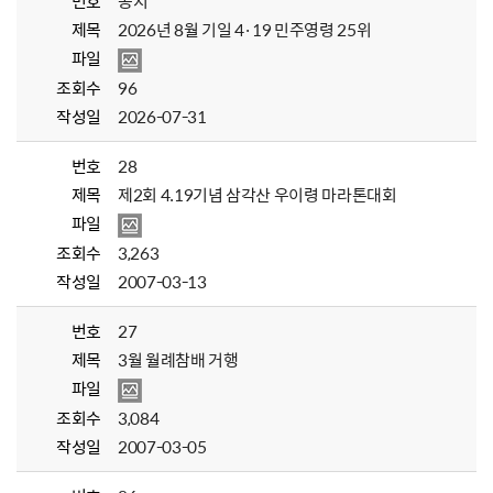
번호
공지
제목
2026년 8월 기일 4·19 민주영령 25위
파일
조회수
96
작성일
2026-07-31
번호
28
제목
제2회 4.19기념 삼각산 우이령 마라톤대회
파일
조회수
3,263
작성일
2007-03-13
번호
27
제목
3월 월례참배 거행
파일
조회수
3,084
작성일
2007-03-05