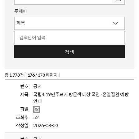
주제어
검색
총
1,778
건 [
176
/ 178 페이지 ]
번호
공지
제목
국립4.19민주묘지 방문객 대상 폭염·온열질환 예방
안내
파일
조회수
52
작성일
2026-08-03