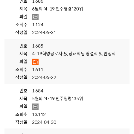
번호
1,686
제목
6월의 '4·19 민주영령' 20위
파일
조회수
1,124
작성일
2024-05-31
번호
1,685
제목
4·19혁명공로자 故 장태익님 영결식 및 안장식
파일
조회수
1,611
작성일
2024-05-22
번호
1,684
제목
5월의 '4·19 민주영령' 35위
파일
조회수
13,112
작성일
2024-04-30