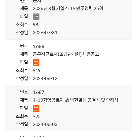
번호
공지
제목
2026년 8월 기일 4·19 민주영령 25위
파일
조회수
98
작성일
2026-07-31
번호
1,688
제목
공무직근로자(조경관리원) 채용공고
파일
조회수
919
작성일
2024-06-12
번호
1,687
제목
4·19혁명공로자 故 박헌열님 영결식 및 안장식
파일
조회수
925
작성일
2024-06-03