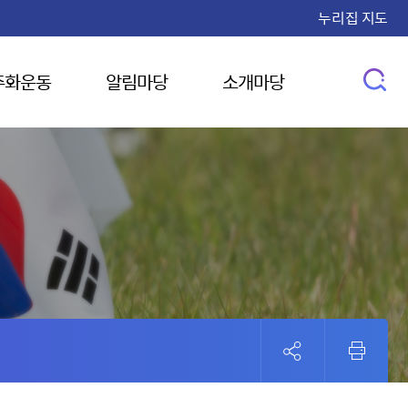
누리집 지도
주화운동
알림마당
소개마당