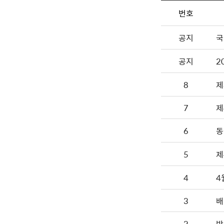
번호
공지
국
공지
2
8
제
7
제
6
동
5
제
4
4
3
배
2
박