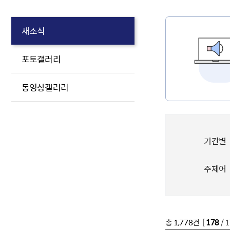
새소식
포토갤러리
동영상갤러리
기간별
주제어
총
1,778
건 [
178
/ 