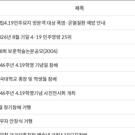
제목
립4.19민주묘지 방문객 대상 폭염·온열질환 예방 안내
026년 8월 기일 4·19 민주영령 25위
8회 보훈학술논문공모(2006)
46주년 4.19혁명 기념일 참배
국대학교 총장 및 학생들 참배
46주년 4.19혁명기념 사진전시회 개최
월 정기참배 거행
우자 안장식 거행
유철 국가보훈처장 병술년 국립4.19묘지참배