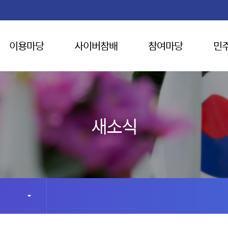
이용마당
사이버참배
참여마당
민
새소식