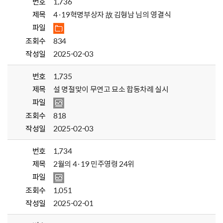
번호
1,736
제목
4·19혁명부상자 故 김형남 님의 영결식
파일
조회수
834
작성일
2025-02-03
번호
1,735
제목
설 명절맞이 무연고 묘소 합동차례 실시
파일
조회수
818
작성일
2025-02-03
번호
1,734
제목
2월의 4·19 민주영령 24위
파일
조회수
1,051
작성일
2025-02-01