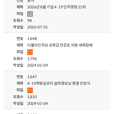
번호
공지
제목
2026년 8월 기일 4·19 민주영령 25위
파일
조회수
98
작성일
2026-07-31
번호
1,648
제목
더불어민주당 강북갑 천준호 의원 새해참배
파일
조회수
1,796
작성일
2024-01-09
번호
1,647
제목
4·19혁명공로자 故최영상님 영결 안장식
파일
조회수
1,810
작성일
2024-01-04