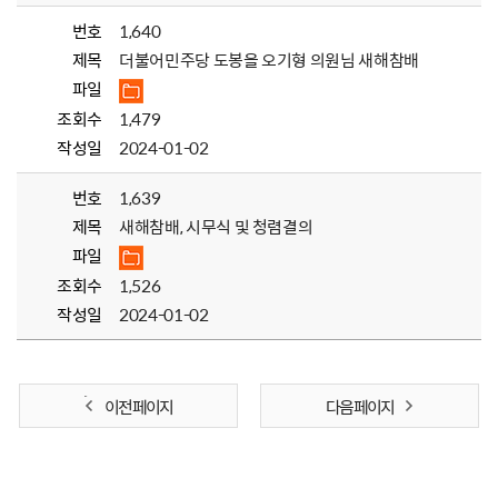
번호
1,640
제목
더불어민주당 도봉을 오기형 의원님 새해참배
파일
조회수
1,479
작성일
2024-01-02
번호
1,639
제목
새해참배, 시무식 및 청렴결의
파일
조회수
1,526
작성일
2024-01-02
이전 페이지
다음 페이지