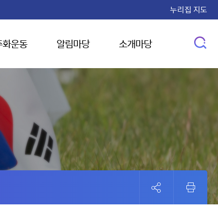
누리집 지도
주화운동
알림마당
소개마당