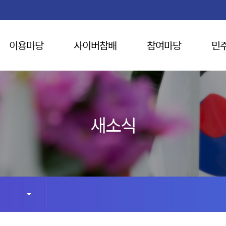
이용마당
사이버참배
참여마당
민
새소식