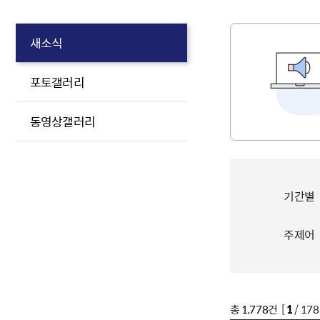
새소식
포토갤러리
동영상갤러리
기간별
주제어
총
1,778
건 [
1
/ 17