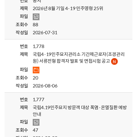
번호
공지
제목
2026년 8월 기일 4·19 민주영령 25위
파일
조회수
88
작성일
2026-07-31
번호
1,778
제목
국립4·19민주묘지관리소 기간제근로자(조경관리
원) 서류전형 합격자 발표 및 면접시험 공고
파일
조회수
20
작성일
2026-08-06
번호
1,777
제목
국립4.19민주묘지 방문객 대상 폭염·온열질환 예방
안내
파일
조회수
47