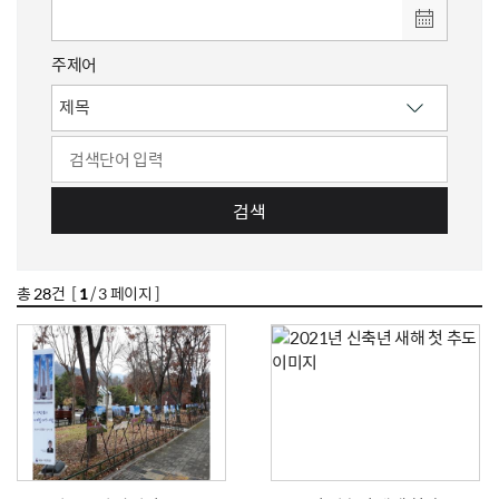
주제어
검색
총
28
건 [
1
/ 3 페이지 ]