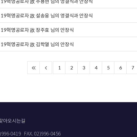
·19혁명공로자 故 주용현 님의 영결식과 안장식
·19혁명공로자 故 설송웅 님의 영결식과 안장식
·19혁명공로자 故 장주효 님의 안장식
·19혁명공로자 故 김학열 님의 안장식
1
2
3
4
5
6
7
찾아오시는길
2)996-0419
FAX. 02)996-0456