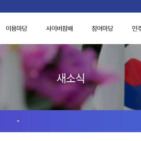
이용마당
사이버참배
참여마당
민
새소식