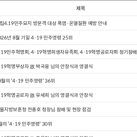
제목
립4.19민주묘지 방문객 대상 폭염·온열질환 예방 안내
026년 8월 기일 4·19 민주영령 25위
·19민주혁명회, 4·19혁명희생자유족회, 4·19혁명공로자회 정기참배
·19혁명부상자 故 박국웅 님의 안장식과 영결식
0월의 '4·19 민주영령' 36위
·19혁명공로자 故 유세희 님의 영결식과 안장식
울지방보훈청 전종호 청장님 참배 및 현장 점검
월의 '4·19 민주영령' 30위