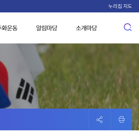
누리집 지도
주화운동
알림마당
소개마당