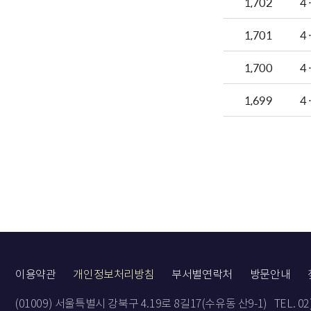
1,702
4
1,701
4
1,700
4
1,699
4
이용약관
개인정보처리방침
부서별연락처
방문안내
(01009) 서울특별시 강북구 4.19로 8길17(수유동 산9-1)
TEL. 0