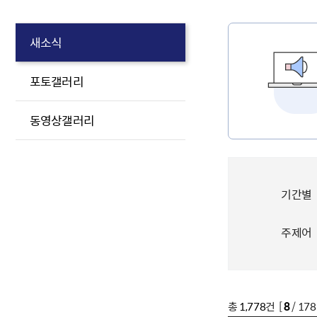
새소식
포토갤러리
동영상갤러리
기간별
주제어
총
1,778
건 [
8
/ 17