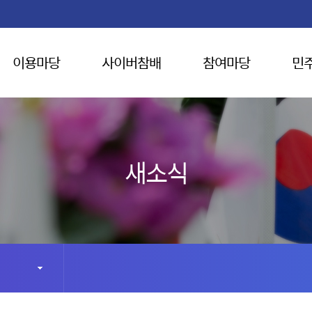
이용마당
사이버참배
참여마당
민
새소식