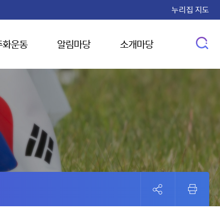
누리집 지도
주화운동
알림마당
소개마당