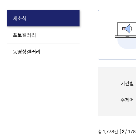
새소식
포토갤러리
동영상갤러리
기간별
주제어
총
1,778
건 [
2
/ 17