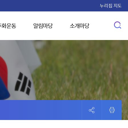
누리집 지도
주화운동
알림마당
소개마당