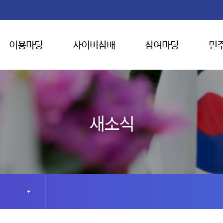
이용마당
사이버참배
참여마당
민
새소식