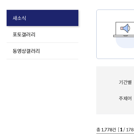
새소식
포토갤러리
동영상갤러리
기간별
주제어
총
1,778
건 [
1
/ 17