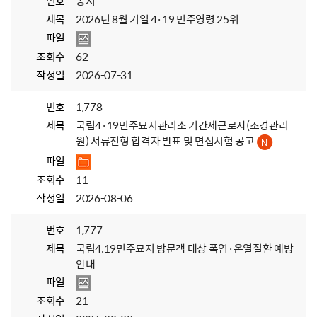
번호
공지
제목
2026년 8월 기일 4·19 민주영령 25위
파일
조회수
62
작성일
2026-07-31
번호
1,778
제목
국립4·19민주묘지관리소 기간제근로자(조경관리
원) 서류전형 합격자 발표 및 면접시험 공고
파일
조회수
11
작성일
2026-08-06
번호
1,777
제목
국립4.19민주묘지 방문객 대상 폭염·온열질환 예방
안내
파일
조회수
21