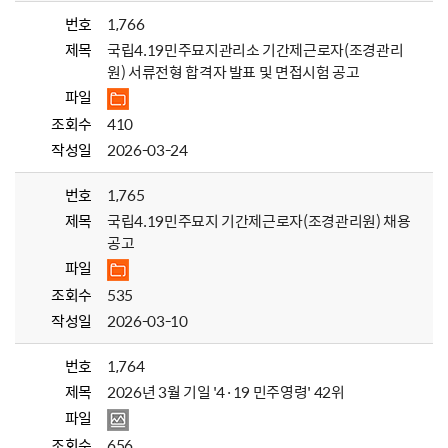
번호
1,766
제목
국립4.19민주묘지관리소 기간제근로자(조경관리
원) 서류전형 합격자 발표 및 면접시험 공고
파일
조회수
410
작성일
2026-03-24
번호
1,765
제목
국립4.19민주묘지 기간제근로자(조경관리원) 채용
공고
파일
조회수
535
작성일
2026-03-10
번호
1,764
제목
2026년 3월 기일 '4·19 민주영령' 42위
파일
조회수
656