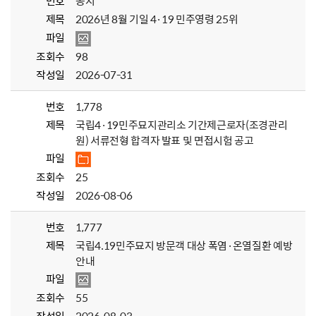
번호
공지
제목
2026년 8월 기일 4·19 민주영령 25위
파일
조회수
98
작성일
2026-07-31
번호
1,778
제목
국립4·19민주묘지관리소 기간제근로자(조경관리
원) 서류전형 합격자 발표 및 면접시험 공고
파일
조회수
25
작성일
2026-08-06
번호
1,777
제목
국립4.19민주묘지 방문객 대상 폭염·온열질환 예방
안내
파일
조회수
55