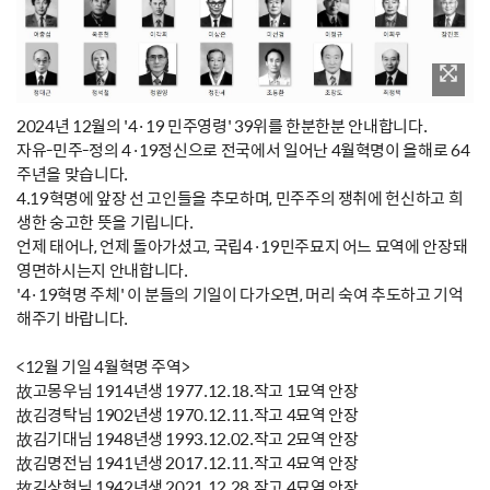
2024년 12월의 '4·19 민주영령' 39위를 한분한분 안내합니다.
자유-민주-정의 4·19정신으로 전국에서 일어난 4월혁명이 올해로 64
주년을 맞습니다.
4.19혁명에 앞장 선 고인들을 추모하며, 민주주의 쟁취에 헌신하고 희
생한 숭고한 뜻을 기립니다.
언제 태어나, 언제 돌아가셨고, 국립4·19민주묘지 어느 묘역에 안장돼
영면하시는지 안내합니다.
'4·19혁명 주체' 이 분들의 기일이 다가오면, 머리 숙여 추도하고 기억
해주기 바랍니다.
<12월 기일 4월혁명 주역>
故고몽우님 1914년생 1977.12.18.작고 1묘역 안장
故김경탁님 1902년생 1970.12.11.작고 4묘역 안장
故김기대님 1948년생 1993.12.02.작고 2묘역 안장
故김명전님 1941년생 2017.12.11.작고 4묘역 안장
故김상현님 1942년생 2021.12.28.작고 4묘역 안장