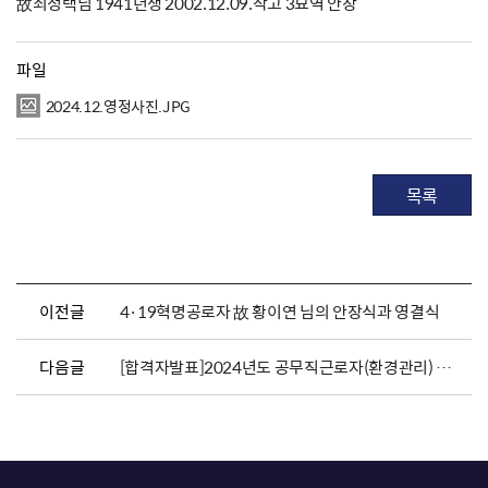
故최정택님 1941년생 2002.12.09.작고 3묘역 안장
파일
2024.12.영정사진.JPG
목록
이전글
4·19혁명공로자 故 황이연 님의 안장식과 영결식
다음글
[합격자발표]2024년도 공무직근로자(환경관리) 채용 면접합격자 및 등록일정 공고