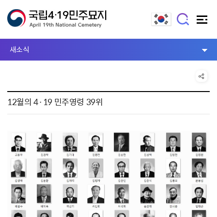
새소식
12월의 4·19 민주영령 39위