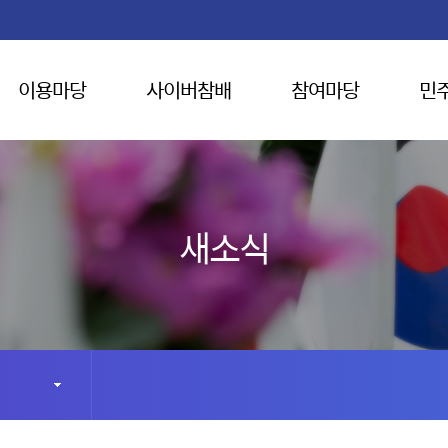
이용마당
사이버참배
참여마당
민
새소식