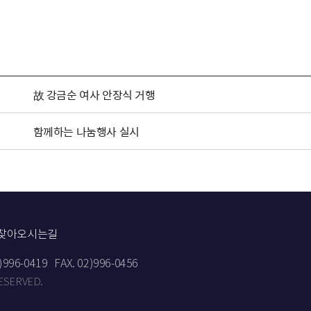
故 강금순 여사 안장식 거행
함께하는 나눔행사 실시
찾아오시는길
2)996-0419
FAX. 02)996-0456
RESERVED.