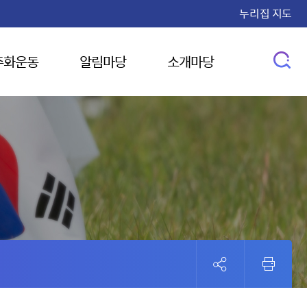
누리집 지도
주화운동
알림마당
소개마당