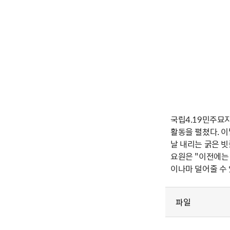
국립4.19민주묘
활동을 펼쳤다. 이
날 내리는 굵은 
요원은 "이전에는
이나마 덜어줄 수
파일