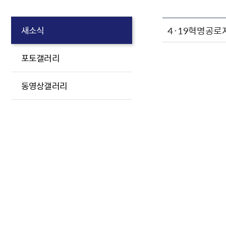
4·19혁명공로
새소식
포토갤러리
동영상갤러리