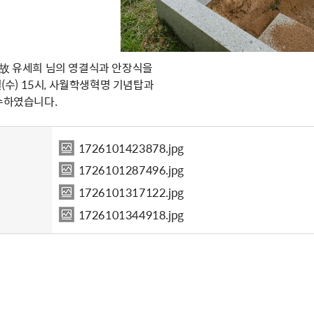
 故 유세희 님의 영결식과 안장식을
일(수) 15시, 사월학생혁명 기념탑과
엄수하였습니다.
1726101423878.jpg
1726101287496.jpg
1726101317122.jpg
1726101344918.jpg