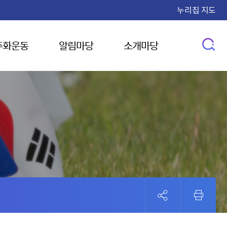
누리집 지도
주화운동
알림마당
소개마당