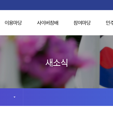
이용마당
사이버참배
참여마당
민
새소식