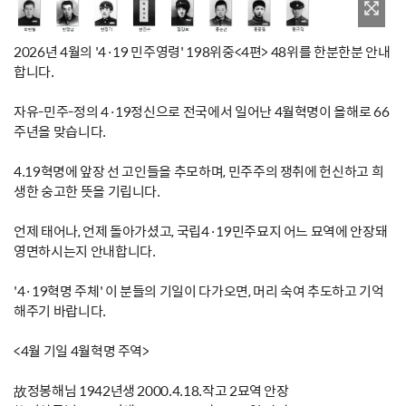
2026년 4월의 '4·19 민주영령' 198위중<4편> 48위를 한분한분 안내
합니다.
자유-민주-정의 4·19정신으로 전국에서 일어난 4월혁명이 올해로 66
주년을 맞습니다.
4.19혁명에 앞장 선 고인들을 추모하며, 민주주의 쟁취에 헌신하고 희
생한 숭고한 뜻을 기립니다.
언제 태어나, 언제 돌아가셨고, 국립4·19민주묘지 어느 묘역에 안장돼
영면하시는지 안내합니다.
'4·19혁명 주체' 이 분들의 기일이 다가오면, 머리 숙여 추도하고 기억
해주기 바랍니다.
<4월 기일 4월혁명 주역>
故정봉해님 1942년생 2000.4.18.작고 2묘역 안장