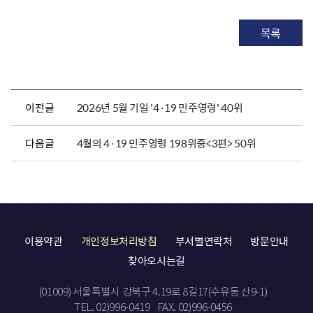
목록
이전글
2026년 5월 기일 '4·19 민주영령' 40위
다음글
4월의 4·19 민주영령 198위중<3편> 50위
이용약관
개인정보처리방침
부서별연락처
방문안내
찾아오시는길
(01009) 서울특별시 강북구 4.19로 8길17(수유동 산9-1)
TEL. 02)996-0419
FAX. 02)996-0456