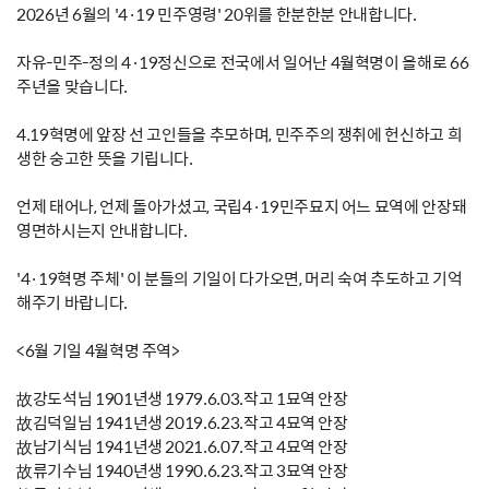
2026년 6월의 '4·19 민주영령' 20위를 한분한분 안내합니다.
자유-민주-정의 4·19정신으로 전국에서 일어난 4월혁명이 올해로 66
주년을 맞습니다.
4.19혁명에 앞장 선 고인들을 추모하며, 민주주의 쟁취에 헌신하고 희
생한 숭고한 뜻을 기립니다.
언제 태어나, 언제 돌아가셨고, 국립4·19민주묘지 어느 묘역에 안장돼
영면하시는지 안내합니다.
'4·19혁명 주체' 이 분들의 기일이 다가오면, 머리 숙여 추도하고 기억
해주기 바랍니다.
<6월 기일 4월혁명 주역>
故강도석님 1901년생 1979.6.03.작고 1묘역 안장
故김덕일님 1941년생 2019.6.23.작고 4묘역 안장
故남기식님 1941년생 2021.6.07.작고 4묘역 안장
故류기수님 1940년생 1990.6.23.작고 3묘역 안장