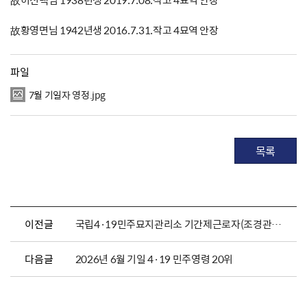
故황영면님 1942년생 2016.7.31.작고 4묘역 안장
파일
7월 기일자 영정.jpg
목록
이전글
국립4·19민주묘지관리소 기간제근로자(조경관리원) 채용 공고
다음글
2026년 6월 기일 4·19 민주영령 20위