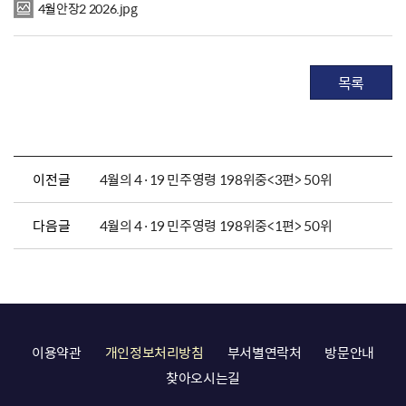
4월안장2 2026.jpg
목록
이전글
4월의 4·19 민주영령 198위중<3편> 50위
다음글
4월의 4·19 민주영령 198위중<1편> 50위
이용약관
개인정보처리방침
부서별연락처
방문안내
찾아오시는길