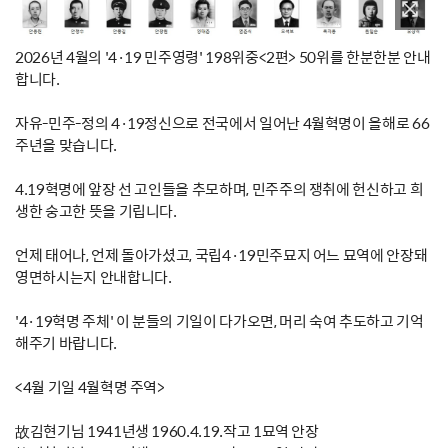
2026년 4월의 '4·19 민주영령' 198위중<2편> 50위를 한분한분 안내
합니다.
자유-민주-정의 4·19정신으로 전국에서 일어난 4월혁명이 올해로 66
주년을 맞습니다.
4.19혁명에 앞장 선 고인들을 추모하며, 민주주의 쟁취에 헌신하고 희
생한 숭고한 뜻을 기립니다.
언제 태어나, 언제 돌아가셨고, 국립4·19민주묘지 어느 묘역에 안장돼
영면하시는지 안내합니다.
'4·19혁명 주체' 이 분들의 기일이 다가오면, 머리 숙여 추도하고 기억
해주기 바랍니다.
<4월 기일 4월혁명 주역>
故김현기님 1941년생 1960.4.19.작고 1묘역 안장