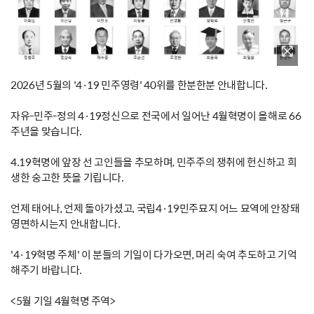
2026년 5월의 '4·19 민주영령' 40위를 한분한분 안내합니다.
자유-민주-정의 4·19정신으로 전국에서 일어난 4월혁명이 올해로 66
주년을 맞습니다.
4.19혁명에 앞장 선 고인들을 추모하며, 민주주의 쟁취에 헌신하고 희
생한 숭고한 뜻을 기립니다.
언제 태어나, 언제 돌아가셨고, 국립4·19민주묘지 어느 묘역에 안장돼
영면하시는지 안내합니다.
'4·19혁명 주체' 이 분들의 기일이 다가오면, 머리 숙여 추도하고 기억
해주기 바랍니다.
<5월 기일 4월혁명 주역>