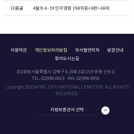
다음글
4월의 4·19 민주영령 198위중<4편> 48위
이용약관
개인정보처리방침
부서별연락처
방문안내
찾아오시는길
(01009) 서울특별시 강북구 4.19로 8길17(수유동 산9-1)
TEL. 02)996-0419
FAX. 02)996-0456
Copyright 2020 APRIL 19TH NATIONAL CEMETERY. ALL RIGHTS
RESERVED.
지방보훈관서 선택