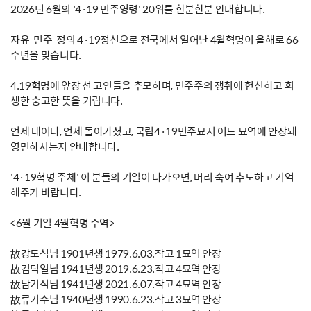
2026년 6월의 '4·19 민주영령' 20위를 한분한분 안내합니다.
자유-민주-정의 4·19정신으로 전국에서 일어난 4월혁명이 올해로 66
주년을 맞습니다.
4.19혁명에 앞장 선 고인들을 추모하며, 민주주의 쟁취에 헌신하고 희
생한 숭고한 뜻을 기립니다.
언제 태어나, 언제 돌아가셨고, 국립4·19민주묘지 어느 묘역에 안장돼
영면하시는지 안내합니다.
'4·19혁명 주체' 이 분들의 기일이 다가오면, 머리 숙여 추도하고 기억
해주기 바랍니다.
<6월 기일 4월혁명 주역>
故강도석님 1901년생 1979.6.03.작고 1묘역 안장
故김덕일님 1941년생 2019.6.23.작고 4묘역 안장
故남기식님 1941년생 2021.6.07.작고 4묘역 안장
故류기수님 1940년생 1990.6.23.작고 3묘역 안장