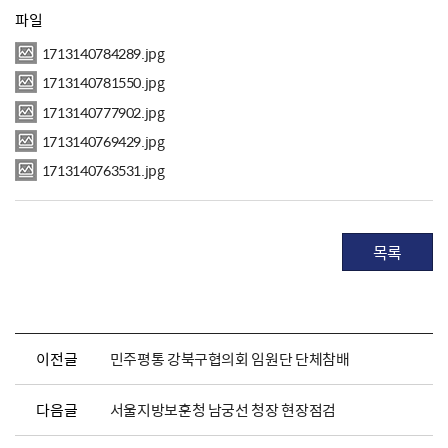
파일
1713140784289.jpg
1713140781550.jpg
1713140777902.jpg
1713140769429.jpg
1713140763531.jpg
목록
이전글
민주평통 강북구협의회 임원단 단체참배
다음글
서울지방보훈청 남궁선 청장 현장점검