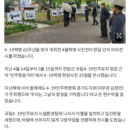
4·19혁명 63주년을 맞아 개최한 4월혁명 사진전이 한달 간의 야외전
시를 마쳤습니다.
지난 4월 14일부터 5월 15일까지 한달간 국립4·19민주묘지 정문 근
처 '민주영웅거리'에서 4·19혁명 현장사진 35점을 전시했습니다.
지난해에 이어 올해에도 4·19민주혁명회 경기도지부(지부장 김정만)
가 주최했으며 '우리는 그날의 함성을 기억합니다'라고 쓴 현수막을 걸
었습니다.
국립4·19민주묘지 시설환경팀에 나서서 이젤을 설치하고 입간판을
세웠으며, 바람에 쓰러지지 않게 고정작업을 진행하며 전시를 도왔습니
다.