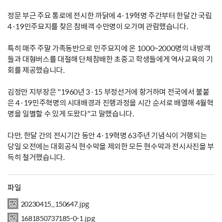
정문 부근 주요 통로에 전시한 까닭에 4·19혁명 주간부터 한달간 국립
4·19민주묘지를 찾은 참배객 수만명이 오가며 관람했습니다.
특히 매주 주말 가족동반으로 민주묘지에 온 1000~2000명의 내방객
들과 대형버스를 대절해 단체참배한 초중고 학생들에게 역사교육의 기
회를 제공했습니다.
김정만 지부장은 "1960년 3·15 부정선거에 항거하며 전국에서 불붙
은 4·19민주혁명의 시대배경과 진행과정을 시간 순서로 배열해 4월혁
명을 일별할 수 있게 도왔다"고 말했습니다.
다만, 한달 간의 전시기간 동안 4·19혁명 63주년 기념식이 거행되는
당일 오전에는 대회공식 현수막을 제외한 모든 현수막과 전시사진을 부
득히 철거했습니다.
파일
20230415_150647.jpg
1681850737185-0-1.jpg