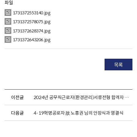
파일
1731372553140.jpg
1731372578075.jpg
1731372628374.jpg
1731372643206.jpg
목록
이전글
2024년 공무직근로자(환경관리)서류전형 합격자 발표 및 면접시험 일정 안내
다음글
4·19혁명공로자 故 노흥권 님의 안장식과 영결식