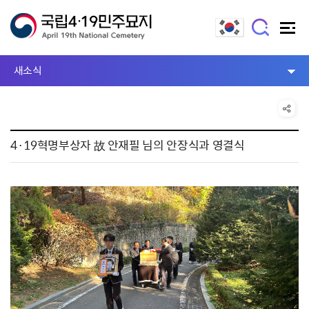
새소식
4·19혁명부상자 故 안재필 님의 안장식과 영결식