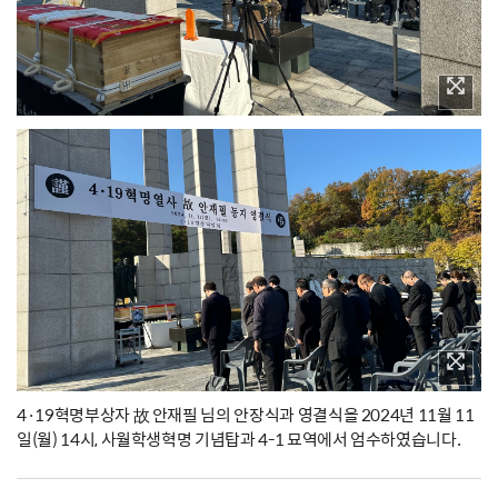
4·19혁명부상자 故 안재필 님의 안장식과 영결식을 2024년 11월 11
일(월) 14시, 사월학생혁명 기념탑과 4-1 묘역에서 엄수하였습니다.