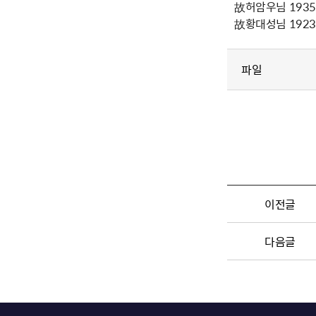
故허암우님 1935년
故황대성님 1923년
파일
이전글
다음글