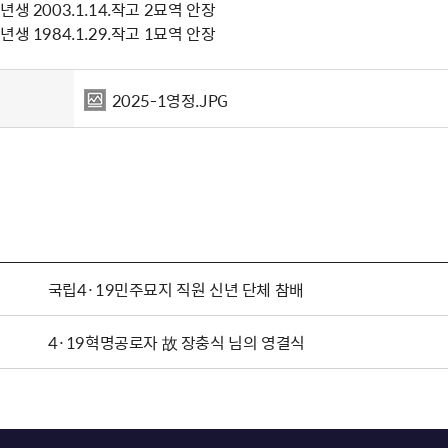
생 2003.1.14.작고 2묘역 안장
생 1984.1.29.작고 1묘역 안장
2025-1영정.JPG
국립4·19민주묘지 직원 신년 단체 참배
4·19혁명공로자 故 장충식 님의 영결식