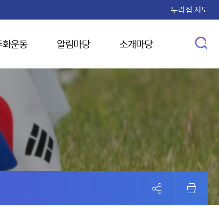
누리집 지도
주화운동
알림마당
소개마당