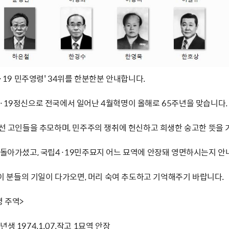
4·19 민주영령' 34위를 한분한분 안내합니다.
4·19정신으로 전국에서 일어난 4월혁명이 올해로 65주년을 맞습니다.
 선 고인들을 추모하며, 민주주의 쟁취에 헌신하고 희생한 숭고한 뜻을 
제 돌아가셨고, 국립4·19민주묘지 어느 묘역에 안장돼 영면하시는지 안
' 이 분들의 기일이 다가오면, 머리 숙여 추도하고 기억해주기 바랍니다.
명 주역>
생 1974.1.07.작고 1묘역 안장