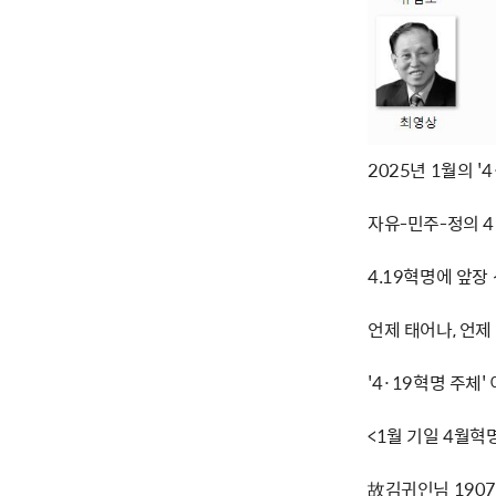
2025년 1월의 '
자유-민주-정의 
4.19혁명에 앞장
언제 태어나, 언
'4·19혁명 주체
<1월 기일 4월혁
故김귀인님 1907년