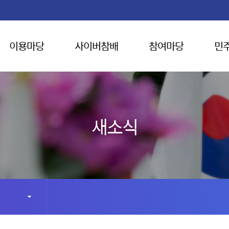
이용마당
사이버참배
참여마당
민
새소식