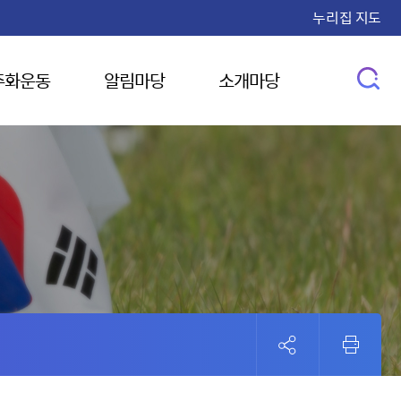
누리집 지도
주화운동
알림마당
소개마당