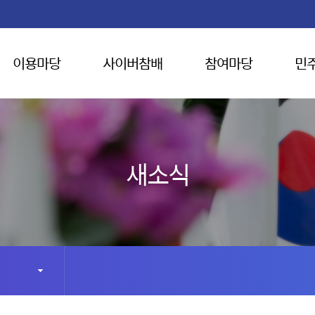
이용마당
사이버참배
참여마당
민
새소식