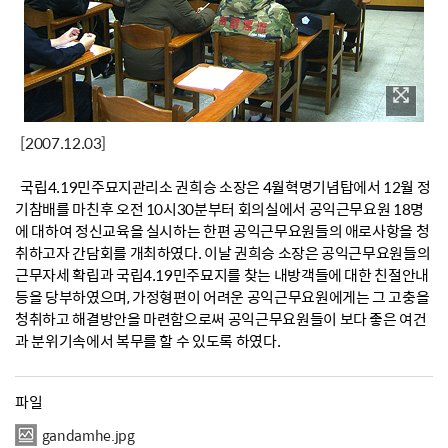
[2007.12.03]
국립4.19민주묘지관리소 권희승 소장은 4월혁명기념탑에서 12월 정
기참배를 마친후 오전 10시30분부터 회의실에서 공익근무요원 18명
에 대하여 정신교육을 실시하는 한편 공익근무요원들의 애로사항을 청
취하고자 간담회를 개최하였다. 이날 권희승 소장은 공익근무요원들의
근무자세 확립과 국립4.19민주묘지를 찾는 내방객들에 대한 친절안내
등을 당부하였으며, 가정형편이 어려운 공익근무요원에게는 그 고충을
청취하고 해결방안을 마련함으로써 공익근무요원들이 보다 좋은 여건
과 분위기속에서 복무를 할 수 있도록 하였다.
파일
gandamhe.jpg