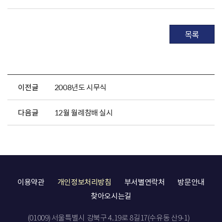
목록
이전글
2008년도 시무식
다음글
12월 월례참배 실시
이용약관
개인정보처리방침
부서별연락처
방문안내
찾아오시는길
(01009) 서울특별시 강북구 4.19로 8길17(수유동 산9-1)