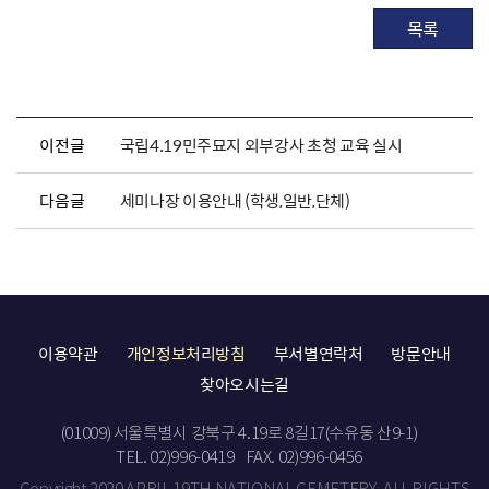
목록
이전글
국립4.19민주묘지 외부강사 초청 교육 실시
다음글
세미나장 이용안내 (학생,일반,단체)
이용약관
개인정보처리방침
부서별연락처
방문안내
찾아오시는길
(01009) 서울특별시 강북구 4.19로 8길17(수유동 산9-1)
TEL. 02)996-0419
FAX. 02)996-0456
Copyright 2020 APRIL 19TH NATIONAL CEMETERY. ALL RIGHTS