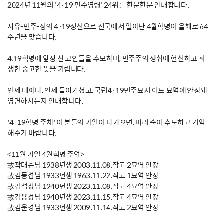
2024년 11월의 '4·19 민주영령' 24위를 한분한분 안내합니다.
자유-민주-정의 4·19정신으로 전국에서 일어난 4월혁명이 올해로 64
주년을 맞습니다.
4.19혁명에 앞장 선 고인들을 추모하며, 민주주의 쟁취에 헌신하고 희
생한 숭고한 뜻을 기립니다.
언제 태어나, 언제 돌아가셨고, 국립4·19민주묘지 어느 묘역에 안장돼
영면하시는지 안내합니다.
'4·19혁명 주체' 이 분들의 기일이 다가오면, 머리 숙여 추도하고 기억
해주기 바랍니다.
<11월 기일 4월혁명 주역>
故곽대순님 1938년생 2003.11.08.작고 2묘역 안장
故김동섭님 1933년생 1963.11.22.작고 1묘역 안장
故김석성님 1940년생 2023.11.08.작고 4묘역 안장
故김용성님 1940년생 2023.11.15.작고 4묘역 안장
故김운경님 1933년생 2009.11.14.작고 2묘역 안장