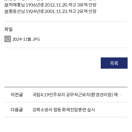
故허재홍님 1936년생 2012.11.20.작고 3묘역 안장
故황응선님 1924년생 2001.11.23.작고 2묘역 안장
파일
2024-11월.JPG
목록
이전글
국립4.19민주묘지 공무직근로자(환경관리원) 채용 공고
다음글
강북소방서 합동 화재진압훈련 실시