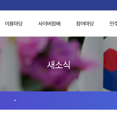
이용마당
사이버참배
참여마당
민
새소식