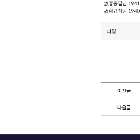
故홍종필님 1941년
故황규직님 1940년
파일
이전글
다음글