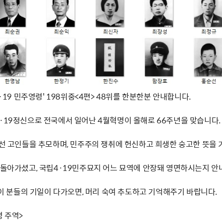
4·19 민주영령' 198위중<4편> 48위를 한분한분 안내합니다.
4·19정신으로 전국에서 일어난 4월혁명이 올해로 66주년을 맞습니다.
 선 고인들을 추모하며, 민주주의 쟁취에 헌신하고 희생한 숭고한 뜻을 
제 돌아가셨고, 국립4·19민주묘지 어느 묘역에 안장돼 영면하시는지 안
' 이 분들의 기일이 다가오면, 머리 숙여 추도하고 기억해주기 바랍니다.
명 주역>