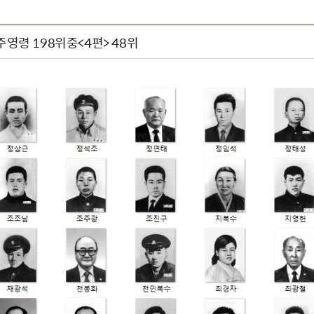
민주영령 198위중<4편> 48위