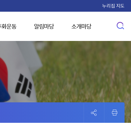
누리집 지도
주화운동
알림마당
소개마당