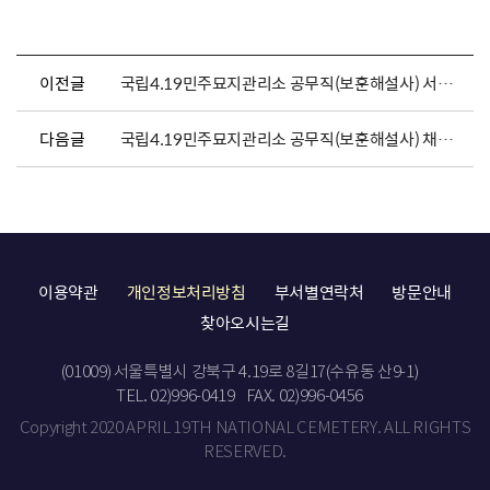
이전글
국립4.19민주묘지관리소 공무직(보훈해설사) 서류전형 합격자 발표 및 면접시험 공고
다음글
국립4.19민주묘지관리소 공무직(보훈해설사) 채용 공고
이용약관
개인정보처리방침
부서별연락처
방문안내
찾아오시는길
(01009) 서울특별시 강북구 4.19로 8길17(수유동 산9-1)
TEL. 02)996-0419
FAX. 02)996-0456
Copyright 2020 APRIL 19TH NATIONAL CEMETERY. ALL RIGHTS
RESERVED.