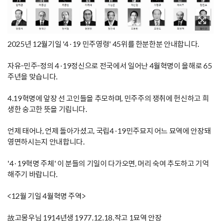
2025년 12월기일 '4·19 민주영령' 45위를 한분한분 안내합니다.
자유-민주-정의 4·19정신으로 전국에서 일어난 4월혁명이 올해로 65
주년을 맞습니다.
4.19혁명에 앞장 선 고인들을 추모하며, 민주주의 쟁취에 헌신하고 희
생한 숭고한 뜻을 기립니다.
언제 태어나, 언제 돌아가셨고, 국립4·19민주묘지 어느 묘역에 안장돼
영면하시는지 안내합니다.
'4·19혁명 주체' 이 분들의 기일이 다가오면, 머리 숙여 추도하고 기억
해주기 바랍니다.
<12월 기일 4월혁명 주역>
故고몽우님 1914년생 1977.12.18.작고 1묘역 안장